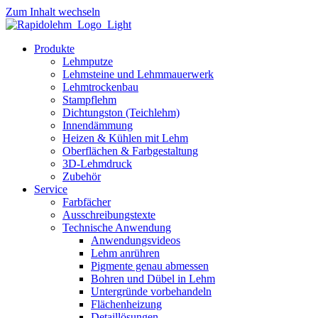
Zum Inhalt wechseln
Produkte
Lehmputze
Lehmsteine und Lehmmauerwerk
Lehmtrockenbau
Stampflehm
Dichtungston (Teichlehm)
Innendämmung
Heizen & Kühlen mit Lehm
Oberflächen & Farbgestaltung
3D-Lehmdruck
Zubehör
Service
Farbfächer
Ausschreibungstexte
Technische Anwendung
Anwendungsvideos
Lehm anrühren
Pigmente genau abmessen
Bohren und Dübel in Lehm
Untergründe vorbehandeln
Flächenheizung
Detaillösungen