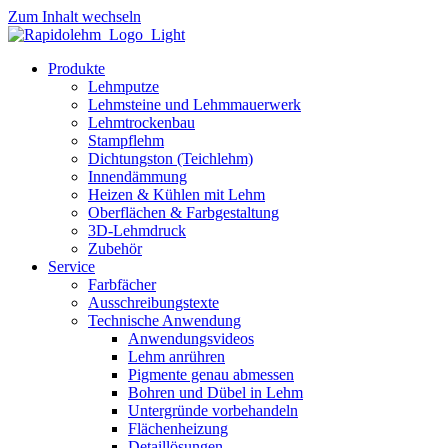
Zum Inhalt wechseln
Produkte
Lehmputze
Lehmsteine und Lehmmauerwerk
Lehmtrockenbau
Stampflehm
Dichtungston (Teichlehm)
Innendämmung
Heizen & Kühlen mit Lehm
Oberflächen & Farbgestaltung
3D-Lehmdruck
Zubehör
Service
Farbfächer
Ausschreibungstexte
Technische Anwendung
Anwendungsvideos
Lehm anrühren
Pigmente genau abmessen
Bohren und Dübel in Lehm
Untergründe vorbehandeln
Flächenheizung
Detaillösungen