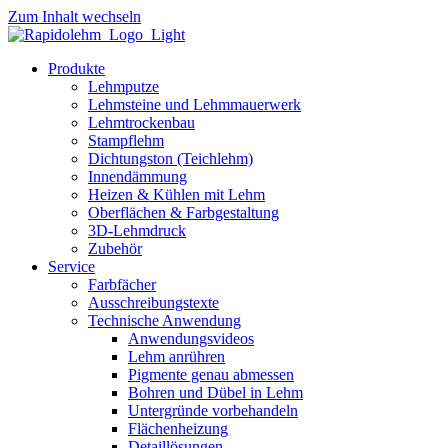
Zum Inhalt wechseln
Produkte
Lehmputze
Lehmsteine und Lehmmauerwerk
Lehmtrockenbau
Stampflehm
Dichtungston (Teichlehm)
Innendämmung
Heizen & Kühlen mit Lehm
Oberflächen & Farbgestaltung
3D-Lehmdruck
Zubehör
Service
Farbfächer
Ausschreibungstexte
Technische Anwendung
Anwendungsvideos
Lehm anrühren
Pigmente genau abmessen
Bohren und Dübel in Lehm
Untergründe vorbehandeln
Flächenheizung
Detaillösungen