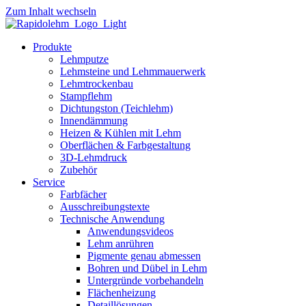
Zum Inhalt wechseln
Produkte
Lehmputze
Lehmsteine und Lehmmauerwerk
Lehmtrockenbau
Stampflehm
Dichtungston (Teichlehm)
Innendämmung
Heizen & Kühlen mit Lehm
Oberflächen & Farbgestaltung
3D-Lehmdruck
Zubehör
Service
Farbfächer
Ausschreibungstexte
Technische Anwendung
Anwendungsvideos
Lehm anrühren
Pigmente genau abmessen
Bohren und Dübel in Lehm
Untergründe vorbehandeln
Flächenheizung
Detaillösungen