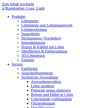
Zum Inhalt wechseln
Produkte
Lehmputze
Lehmsteine und Lehmmauerwerk
Lehmtrockenbau
Stampflehm
Dichtungston (Teichlehm)
Innendämmung
Heizen & Kühlen mit Lehm
Oberflächen & Farbgestaltung
3D-Lehmdruck
Zubehör
Service
Farbfächer
Ausschreibungstexte
Technische Anwendung
Anwendungsvideos
Lehm anrühren
Pigmente genau abmessen
Bohren und Dübel in Lehm
Untergründe vorbehandeln
Flächenheizung
Detaillösungen